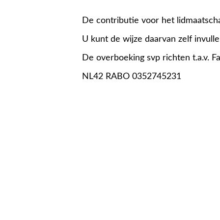
De contributie voor het lidmaatscha
U kunt de wijze daarvan zelf invullen
De overboeking svp richten t.a.v. 
NL42 RABO 0352745231