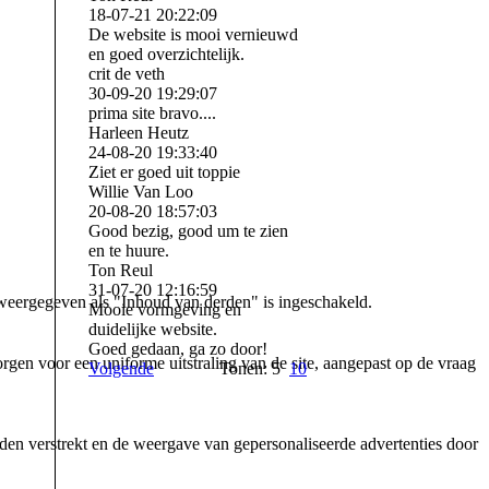
18-07-21
20:22:09
De website is mooi vernieuwd
en goed overzichtelijk.
crit de veth
30-09-20
19:29:07
prima site bravo....
Harleen Heutz
24-08-20
19:33:40
Ziet er goed uit toppie
Willie Van Loo
20-08-20
18:57:03
Good bezig, good um te zien
en te huure.
Ton Reul
31-07-20
12:16:59
weergegeven als "Inhoud van derden" is ingeschakeld.
Mooie vormgeving en
duidelijke website.
Goed gedaan, ga zo door!
gen voor een uniforme uitstraling van de site, aangepast op de vraag
Volgende
Tonen: 5
10
den verstrekt en de weergave van gepersonaliseerde advertenties door