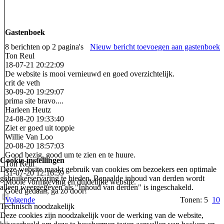
Gastenboek
8 berichten op 2 pagina's
Nieuw bericht toevoegen aan gastenboek
Ton Reul
18-07-21
20:22:09
De website is mooi vernieuwd en goed overzichtelijk.
crit de veth
30-09-20
19:29:07
prima site bravo....
Harleen Heutz
24-08-20
19:33:40
Ziet er goed uit toppie
Willie Van Loo
20-08-20
18:57:03
Good bezig, good um te zien en te huure.
Cookie-instellingen
Ton Reul
Deze website maakt gebruik van cookies om bezoekers een optimale
31-07-20
12:16:59
gebruikerservaring te bieden. Bepaalde inhoud van derden wordt
Mooie vormgeving en duidelijke website.
alleen weergegeven als "Inhoud van derden" is ingeschakeld.
Goed gedaan, ga zo door!
Volgende
Tonen: 5
10
Technisch noodzakelijk
Deze cookies zijn noodzakelijk voor de werking van de website,